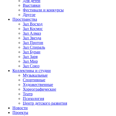
Для детей
Выставки
Фестивали и конкурсы
Другое
Пространства
Зал Восход
Зал Космос
Зал Алмаз
Зал Звезда
Зал Протон
Зал Спираль
Зал Буран
Зал Заря
Зал Мир
Зал Союз
Коллективы и студии
Музыкальные
Спортивные
Художественные
Хореографические
Театр
Психология
Центр детского развития
Новости
Проекты