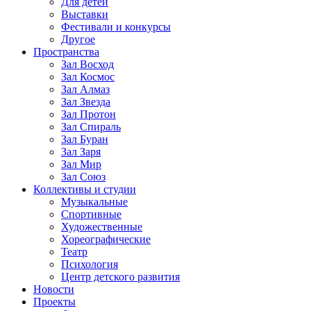
Для детей
Выставки
Фестивали и конкурсы
Другое
Пространства
Зал Восход
Зал Космос
Зал Алмаз
Зал Звезда
Зал Протон
Зал Спираль
Зал Буран
Зал Заря
Зал Мир
Зал Союз
Коллективы и студии
Музыкальные
Спортивные
Художественные
Хореографические
Театр
Психология
Центр детского развития
Новости
Проекты