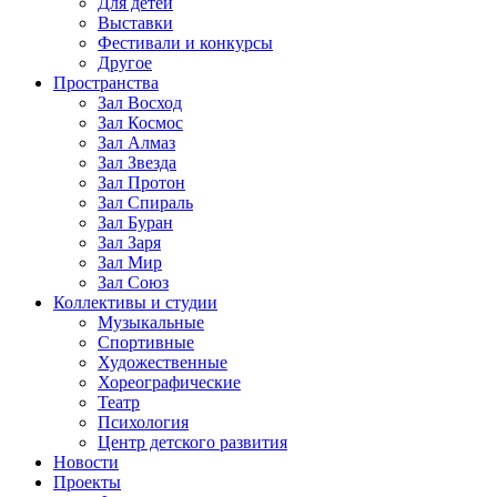
Для детей
Выставки
Фестивали и конкурсы
Другое
Пространства
Зал Восход
Зал Космос
Зал Алмаз
Зал Звезда
Зал Протон
Зал Спираль
Зал Буран
Зал Заря
Зал Мир
Зал Союз
Коллективы и студии
Музыкальные
Спортивные
Художественные
Хореографические
Театр
Психология
Центр детского развития
Новости
Проекты