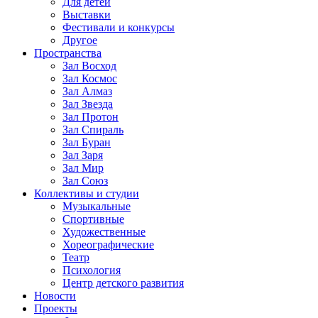
Для детей
Выставки
Фестивали и конкурсы
Другое
Пространства
Зал Восход
Зал Космос
Зал Алмаз
Зал Звезда
Зал Протон
Зал Спираль
Зал Буран
Зал Заря
Зал Мир
Зал Союз
Коллективы и студии
Музыкальные
Спортивные
Художественные
Хореографические
Театр
Психология
Центр детского развития
Новости
Проекты