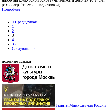
набор (на конкурсной основе) мальчиков и девочек 10-14 лет
(с хореографической подготовкой).
Подробнее
< Предыдущая
1
2
3
4
33
Следующая >
полезные ссылки
Гранты Минкультуры России