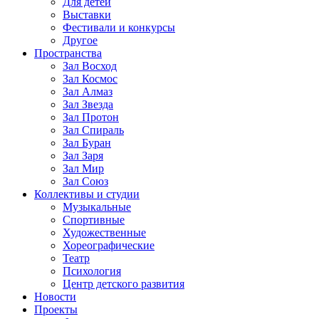
Для детей
Выставки
Фестивали и конкурсы
Другое
Пространства
Зал Восход
Зал Космос
Зал Алмаз
Зал Звезда
Зал Протон
Зал Спираль
Зал Буран
Зал Заря
Зал Мир
Зал Союз
Коллективы и студии
Музыкальные
Спортивные
Художественные
Хореографические
Театр
Психология
Центр детского развития
Новости
Проекты