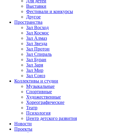
Для детей
Выставки
Фестивали и конкурсы
Другое
Пространства
Зал Восход
Зал Космос
Зал Алмаз
Зал Звезда
Зал Протон
Зал Спираль
Зал Буран
Зал Заря
Зал Мир
Зал Союз
Коллективы и студии
Музыкальные
Спортивные
Художественные
Хореографические
Театр
Психология
Центр детского развития
Новости
Проекты